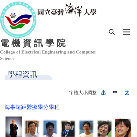
跳
到
主
要
內
容
電 機 資 訊 學 院
區
College of Electrical Engineering and Computer
Science
學程資訊
字體大小調整
小
中
大
海事遠距醫療學分學程