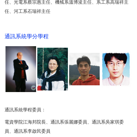
任、光電系蔡宗惠主任、機㭜系溫博浚主任、系工系高瑞祥主
任、河工系石瑞祥主任
通訊系統學分學程
通訊系統學程委員：
電資學院江海邦院長、通訊系張麗娜委員、通訊系吳家琪委
員、通訊系李啟民委員