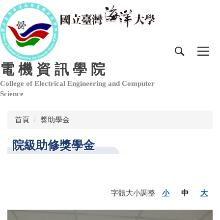
跳
到
主
要
內
容
電 機 資 訊 學 院
區
College of Electrical Engineering and Computer
Science
首頁
獎助學金
院級助修獎學金
字體大小調整
小
中
大