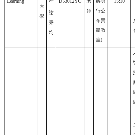
Learning
D53012YO
老
將另
15:10
大
行公
師
謝
學
布實
秉
體教
均
室)