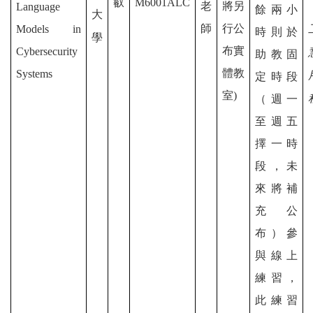
叡
M6001ALC
老
將另
Language
餘兩小
大
師
行公
Models in
時則於
學
布實
Cybersecurity
助教固
體教
Systems
定時段
室)
（週一
至週五
擇一時
段，未
來將補
充公
布）參
與線上
練習，
此練習