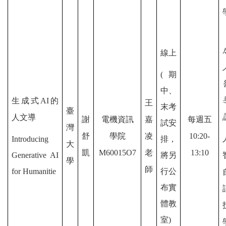
線上
(期
中、
生成式AI的
王
末考
臺
人文導
謝
電機資訊
嘉
每週五
試安
灣
舒
學院
凌
10:20-
Introducing
排，
大
凱
M60015O7
老
13:10
Generative AI
將另
學
師
for Humanitie
行公
布實
體教
室)