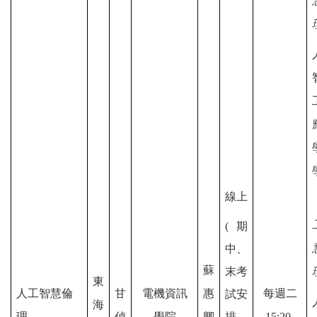
線上
(期
中、
蘇
末考
東
人工智慧倫
甘
電機資訊
惠
每週二
試安
海
理
偵
學院
卿
排，
15:20-