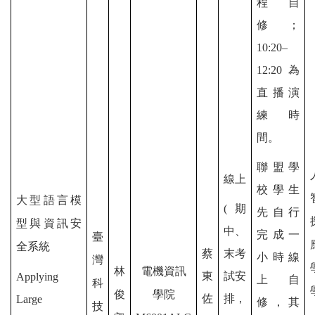
程自
修；
10:20–
12:20 為
直播演
練時
間。
聯盟學
線上
校學生
大型語言模
(期
先自行
型與資訊安
中、
完成一
臺
全系統
蔡
末考
小時線
灣
林
電機資訊
東
試安
Applying
上自
科
俊
學院
佐
排，
Large
修，其
技