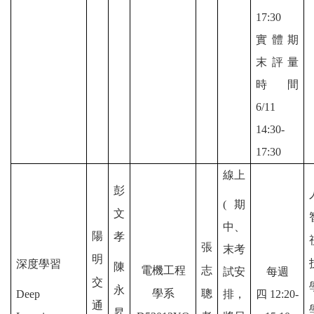
17:30
實體期
末評量
時間
6/11
14:30-
17:30
線上
彭
(期
文
中、
陽
孝
張
末考
明
深度學習
陳
電機工程
志
試安
每週
交
永
學系
聰
Deep
排，
四
12:20-
通
昇