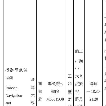
線上
(期
中、
機器導航與
王
末考
探索
清
胡
電機資訊
每週
和
試安
華
Robotic
敏
學院
排，
一
18:30-
盛
大
Navigation
將另
君
M60015O8
21:20
老
and
學