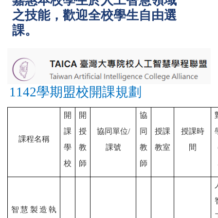
嘉惠本校學生於人工智慧領域
之技能，歡迎全校學生自由選
課。
1142
學期盟校開課規劃
開
開
協
課
授
協同單位
/
同
授課
授課時
課程名稱
學
教
課號
教
教室
間
校
師
師
智慧製造執