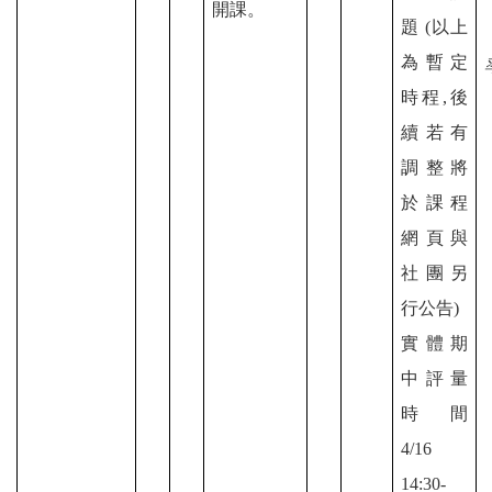
開課。
題 (以上
為暫定
時程,後
續若有
調整將
於課程
網頁與
社團另
行公告)
實體期
中評量
時間
4/16
14:30-