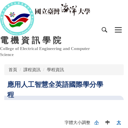
跳
到
主
要
內
容
電 機 資 訊 學 院
區
College of Electrical Engineering and Computer
Science
首頁
課程資訊
學程資訊
應用人工智慧全英語國際學分學
程
字體大小調整
小
中
大