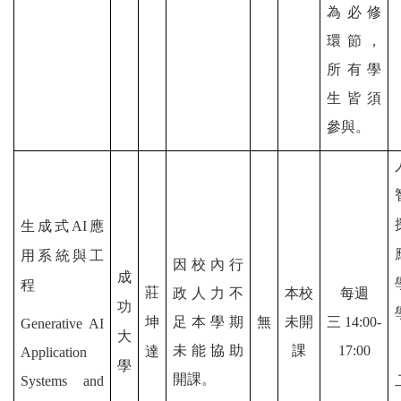
為必修
環節，
所有學
生皆須
參與。
生成式AI應
用系統與工
因校內
行
成
程
莊
政人力不
本校
每週
功
坤
足本學期
無
未開
三
14:00-
Generative AI
大
未能協助
課
17:00
達
Application
學
開課。
Systems and