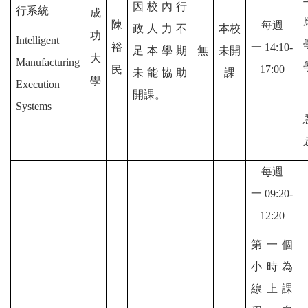
因校內
行
行系統
成
陳
每週
政人力不
本校
功
Intelligent
裕
一
14:10-
足本學期
無
未開
大
Manufacturing
17:00
民
未能協助
課
學
Execution
開課。
Systems
每週
一
09:20-
12:20
第一個
小時為
線上課